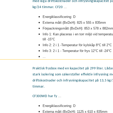
med låga driftskostnader och infrysningskapacitet p
Bredd
…
kg/24 timmar. CF20
35
54
Energiklassificering: D
82
Externa mått (BxDxH): 825 x 555 x 835mm
Förpackningsmått (BxDxH): 853 x 578 x 882m
11
Info 1: Kan placeras i en torr miljö vid temperatu
13
till -15°C
Visa fle
Info 2: 2 i 1 -Temperatur för kylskåp 8°C till 2°C
Höjd 
Info 3: 2 i 1 - Temperatur för frys 12°C till -24°C
...
83
85
Praktisk frysbox med en kapacitet på 299 liter. Låda
stark isolering som säkerställer effektiv infrysning 
driftskostnader och infrysningskapacitet på 13,5 kg
timmar.
…
CF300WD har fy
Energiklassificering: D
Externa mått (BxDxH): 1125 x 610 x 835mm