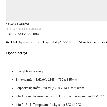
SCW-CF400WE
01124210000CF400WE
1365 x 730 x 835 mm
Praktisk frysbox med en kapacitet på 400 liter. Lådan har en stark 
Frysen har fyr
…
Energiklassificering: E
Externa mått (BxDxH): 1365 x 730 x 835mm
Förpackningsmått (BxDxH): 780 x 1400 x 890mm
Info 1: Kan placeras i en torr miljö vid temperaturer ner till -15°C
Info 2: 2 i 1 -Temperatur för kylskåp 8°C till 2°C