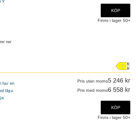
å 9
 mm
KÖP
5
5
Finns i lager
50+
5
m
25
rer ner
65
r ...
mm
5
0
5 246
Pris utan moms
n har en
6 558
Pris med moms
med låga
/24
KÖP
Finns i lager
50+