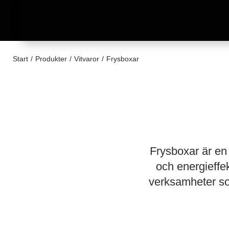
Start
/
Produkter
/
Vitvaror
/
Frysboxar
Frysboxar är en 
och energieffek
verksamheter so