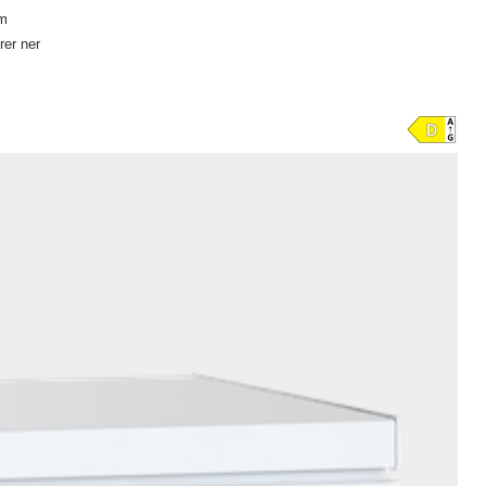
mm
rer ner