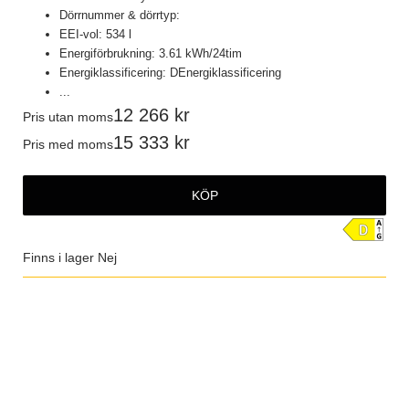
Dörrnummer & dörrtyp:
EEI-vol: 534 l
Energiförbrukning: 3.61 kWh/24tim
Energiklassificering: DEnergiklassificering
...
12 266
Pris utan moms
15 333
Pris med moms
KÖP
Finns i lager
Nej