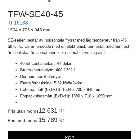
TFW-SE40-45
TF16188
1504 x 705 x 945 mm
SE-serien består av horisontala frysar med låg temperatur från -45
till -5 °C. De är försedda med en elektronisk termostat med larm och
är idealiska för laboratorier eller optimal infrysning av f
…
40 fot containerlast: 44 delar
Brutto-/nettovolym: 400 / 392 l
Dörrnummer & dörrtyp:
Energiförbrukning: 5.52 kWh/24tim
Externa mått (BxDxH): 1504 x 705 x 945 mm
Förpackningsmått (BxDxH): 1580 x 710 x 1050 mm
...
12 631
Pris utan moms
15 789
Pris med moms
KÖP