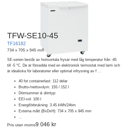
TFW-SE10-45
TF16182
734 x 705 x 945 mm
SE-serien består av horisontala frysar med låg temperatur från -45
till -5 °C. De är försedda med en elektronisk termostat med larm och
är idealiska för laboratorier eller optimal infrysning av f
…
40 fot containerlast: 112 delar
Brutto-/nettovolym: 155 / 152 l
Dörrnummer & dörrtyp:
EEI-vol: 100 l
Energiförbrukning: 3.45 kWh/24tim
Externa mått (BxDxH): 734 x 705 x 945 mm
...
9 046
Pris utan moms