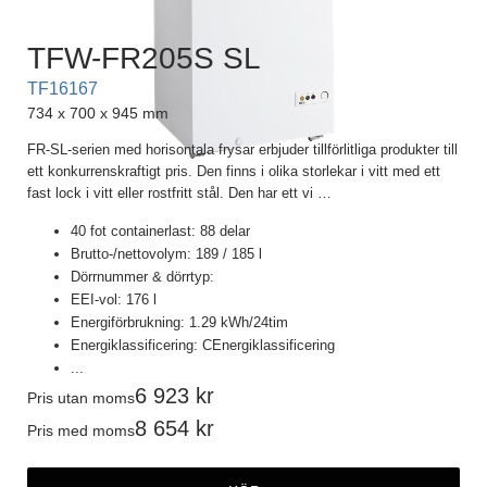
TFW-FR205S SL
TF16167
734 x 700 x 945 mm
FR-SL-serien med horisontala frysar erbjuder tillförlitliga produkter till
ett konkurrenskraftigt pris. Den finns i olika storlekar i vitt med ett
fast lock i vitt eller rostfritt stål. Den har ett vi
…
40 fot containerlast: 88 delar
Brutto-/nettovolym: 189 / 185 l
Dörrnummer & dörrtyp:
EEI-vol: 176 l
Energiförbrukning: 1.29 kWh/24tim
Energiklassificering: CEnergiklassificering
...
6 923
Pris utan moms
8 654
Pris med moms