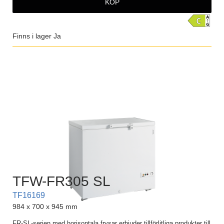
KÖP
Finns i lager
Ja
TFW-FR305 SL
TF16169
984 x 700 x 945 mm
FR-SL-serien med horisontala frysar erbjuder tillförlitliga produkter till