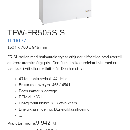
TFW-FR505S SL
TF16177
1504 x 700 x 945 mm
FR-SL-serien med horisontala frysar erbjuder tillförlitliga produkter till
ett konkurrenskraftigt pris. Den finns i olika storlekar i vitt med ett
fast lock i vitt eller rostfritt stål. Den har ett vi
…
40 fot containerlast: 44 delar
Brutto-/nettovolym: 463 / 454 l
Dörrnummer & dörrtyp:
EEI-vol: 435 l
Energiförbrukning: 3.13 kWh/24tim
Energiklassificering: DEnergiklassificering
...
9 942
Pris utan moms