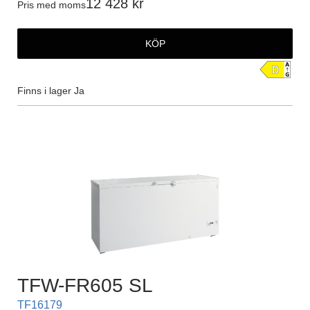
12 428
Pris med moms
KÖP
Finns i lager
Ja
TFW-FR605 SL
TF16179