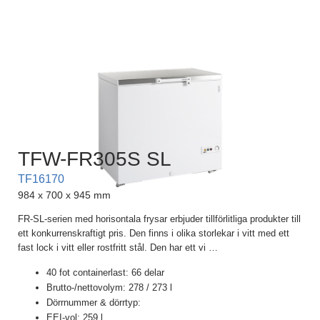
TFW-FR305S SL
TF16170
984 x 700 x 945 mm
FR-SL-serien med horisontala frysar erbjuder tillförlitliga produkter till
ett konkurrenskraftigt pris. Den finns i olika storlekar i vitt med ett
fast lock i vitt eller rostfritt stål. Den har ett vi
…
40 fot containerlast: 66 delar
Brutto-/nettovolym: 278 / 273 l
Dörrnummer & dörrtyp:
EEI-vol: 259 l