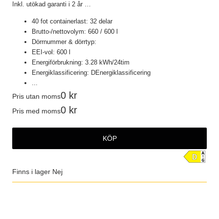
Inkl. utökad garanti i 2 år
…
40 fot containerlast: 32 delar
Brutto-/nettovolym: 660 / 600 l
Dörrnummer & dörrtyp:
EEI-vol: 600 l
Energiförbrukning: 3.28 kWh/24tim
Energiklassificering: DEnergiklassificering
...
0
Pris utan moms
0
Pris med moms
KÖP
Finns i lager
Nej