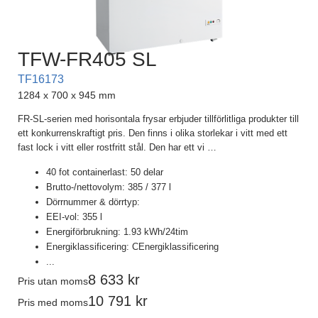
TFW-FR405 SL
TF16173
1284 x 700 x 945 mm
FR-SL-serien med horisontala frysar erbjuder tillförlitliga produkter till
ett konkurrenskraftigt pris. Den finns i olika storlekar i vitt med ett
fast lock i vitt eller rostfritt stål. Den har ett vi
…
40 fot containerlast: 50 delar
Brutto-/nettovolym: 385 / 377 l
Dörrnummer & dörrtyp:
EEI-vol: 355 l
Energiförbrukning: 1.93 kWh/24tim
Energiklassificering: CEnergiklassificering
...
8 633
Pris utan moms
10 791
Pris med moms