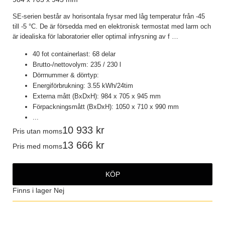
SE-serien består av horisontala frysar med låg temperatur från -45
till -5 °C. De är försedda med en elektronisk termostat med larm och
är idealiska för laboratorier eller optimal infrysning av f
…
40 fot containerlast: 68 delar
Brutto-/nettovolym: 235 / 230 l
Dörrnummer & dörrtyp:
Energiförbrukning: 3.55 kWh/24tim
Externa mått (BxDxH): 984 x 705 x 945 mm
Förpackningsmått (BxDxH): 1050 x 710 x 990 mm
...
10 933
Pris utan moms
13 666
Pris med moms
KÖP
Finns i lager
Nej