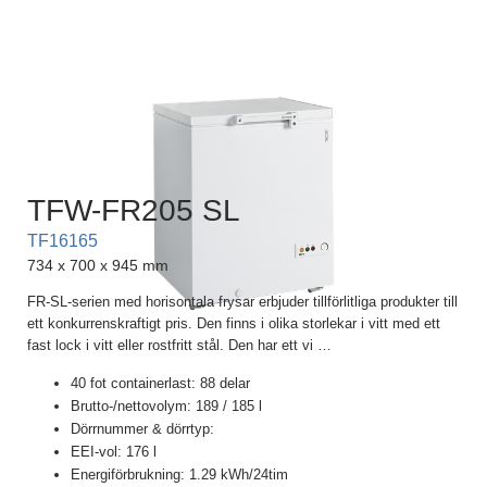
TFW-FR205 SL
TF16165
734 x 700 x 945 mm
FR-SL-serien med horisontala frysar erbjuder tillförlitliga produkter till
ett konkurrenskraftigt pris. Den finns i olika storlekar i vitt med ett
fast lock i vitt eller rostfritt stål. Den har ett vi
…
40 fot containerlast: 88 delar
Brutto-/nettovolym: 189 / 185 l
Dörrnummer & dörrtyp:
EEI-vol: 176 l
Energiförbrukning: 1.29 kWh/24tim