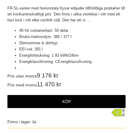
FR-SL-serien med horisontala frysar erbjuder tillförlitliga produkter till
ett konkurrenskraftigt pris. Den finns i olika storlekar i vitt med ett
fast lock i vitt eller rostfritt stål. Den har ett vi
…
40 fot containerlast: 50 delar
Brutto-/nettovolym: 385 / 377 l
Dörrnummer & dörrtyp:
EEI-vol: 355 l
Energiförbrukning: 1.93 kWh/24tim
Energiklassificering: CEnergiklassificering
...
9 176
Pris utan moms
11 470
Pris med moms
KÖP
Finns i lager
Ja