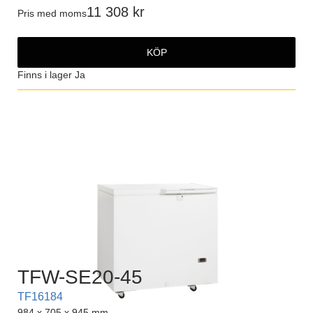
11 308
Pris med moms
KÖP
Finns i lager
Ja
TFW-SE20-45
TF16184
984 x 705 x 945 mm