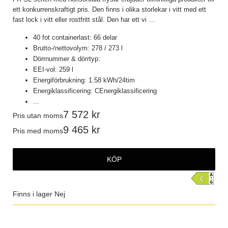
ett konkurrenskraftigt pris. Den finns i olika storlekar i vitt med ett
fast lock i vitt eller rostfritt stål. Den har ett vi
…
40 fot containerlast: 66 delar
Brutto-/nettovolym: 278 / 273 l
Dörrnummer & dörrtyp:
EEI-vol: 259 l
Energiförbrukning: 1.58 kWh/24tim
Energiklassificering: CEnergiklassificering
...
7 572
Pris utan moms
9 465
Pris med moms
KÖP
Finns i lager
Nej