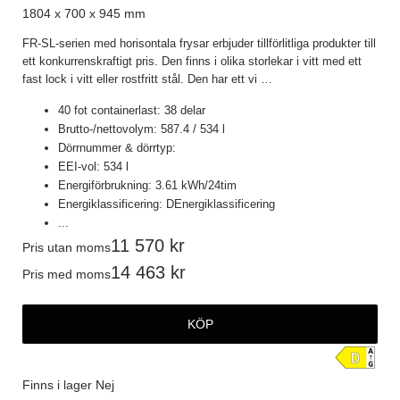
1804 x 700 x 945 mm
FR-SL-serien med horisontala frysar erbjuder tillförlitliga produkter till
ett konkurrenskraftigt pris. Den finns i olika storlekar i vitt med ett
fast lock i vitt eller rostfritt stål. Den har ett vi
…
40 fot containerlast: 38 delar
Brutto-/nettovolym: 587.4 / 534 l
Dörrnummer & dörrtyp:
EEI-vol: 534 l
Energiförbrukning: 3.61 kWh/24tim
Energiklassificering: DEnergiklassificering
...
11 570
Pris utan moms
14 463
Pris med moms
KÖP
Finns i lager
Nej