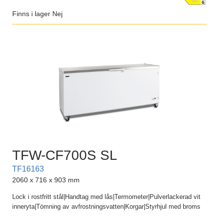
Finns i lager
Nej
TFW-CF700S SL
TF16163
2060 x 716 x 903 mm
Lock i rostfritt stål|Handtag med lås|Termometer|Pulverlackerad vit
inneryta|Tömning av avfrostningsvatten|Korgar|Styrhjul med broms