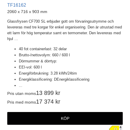
705
TF16162
716
2060 x 716 x 903 mm
Glassfrysen CF700 SL erbjuder gott om förvaringsutrymme och
Bredd mm
levereras med tre korgar för enkel organisering. Den är utrustad med
734
ett larm för hög temperatur samt en termometer. Den levereras med
984
hjul
…
1284
40 fot containerlast: 32 delar
1504
Brutto-/nettovolym: 660 / 600 l
1804
Dörrnummer & dörrtyp:
Visa fler ...
EEI-vol: 600 l
Energiförbrukning: 3.28 kWh/24tim
Höjd mm
Energiklassificering: DEnergiklassificering
903
...
945
13 899
Pris utan moms
17 374
Pris med moms
KÖP